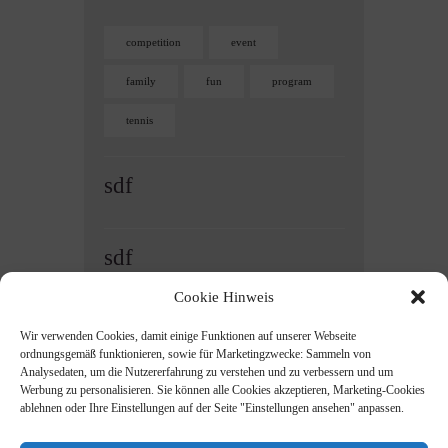
competition
event
family
fun
program
tennis
sdf
sdf
Cookie Hinweis
Anmelden
Wir verwenden Cookies, damit einige Funktionen auf unserer Webseite
Feed der Einträge
ordnungsgemäß funktionieren, sowie für Marketingzwecke: Sammeln von
Kommentare-Feed
Analysedaten, um die Nutzererfahrung zu verstehen und zu verbessern und um
Werbung zu personalisieren. Sie können alle Cookies akzeptieren, Marketing-Cookies
WordPress.org
ablehnen oder Ihre Einstellungen auf der Seite "Einstellungen ansehen" anpassen.